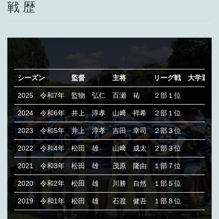
戦 歴
シーズン
監督
主将
リーグ戦
大学選手
2025
令和7年
監物 弘仁
百瀬 祐
２部１位
2024
令和6年
井上 淳孝
山﨑 祥希
２部１位
2023
令和5年
井上 淳孝
吉田 幸司
２部３位
2022
令和4年
松田 雄
山﨑 成太
２部３位
2021
令和3年
松田 雄
茂原 隆由
１部７位
2020
令和2年
松田 雄
川勝 自然
１部５位
2019
令和1年
松田 雄
石渡 健吾
１部８位