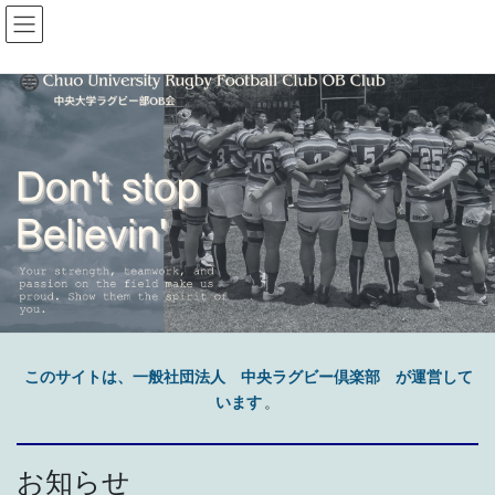
コ
ナ
ン
ビ
テ
ゲ
ン
ー
ツ
シ
へ
ョ
ス
ン
キ
に
ッ
移
プ
動
このサイトは、一般社団法人 中央ラグビー倶楽部 が運営して
います
。
お知らせ